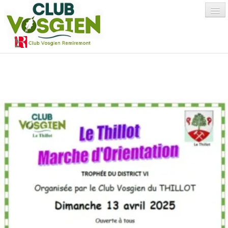
Accueil
MO Le Thillot 13 avril 2025
Qui sommes-nous
?
▼
Environnement
Activités
▼
Albums Photos
Adhésion/Avantages
▼