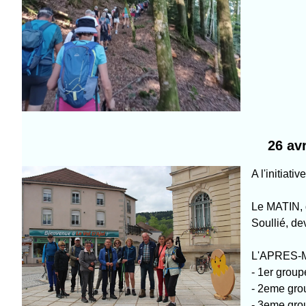
26 av
A l'initiat
Le MATIN, 
Soullié, de
L'APRES-MID
- 1er group
- 2eme gro
- 3eme gro