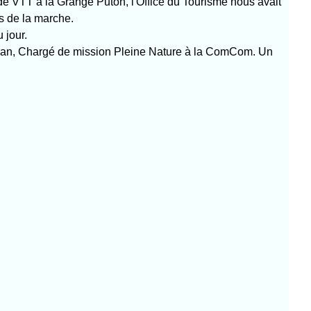
de VTT à la Grange Puton, l'Office du Tourisme nous avait
ts de la marche.
 jour.
ordan, Chargé de mission Pleine Nature à la ComCom. Un