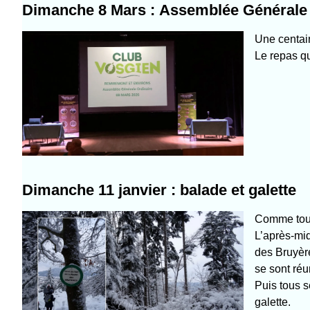
Dimanche 8 Mars :
Assemblée Générale 
Une centain
Le repas qu
Dimanche 11 janvier : balade et galette
Comme tous
L’après-mi
des Bruyère
se sont réu
Puis tous s
galette.