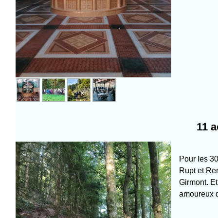
11 a
Pour les 3
Rupt et Re
Girmont. Et
amoureux d