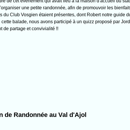
re de cet évènement qui avait lieu à la maison d'accueil du sta
rganiser une petite randonnée, afin de promouvoir les bienfai
 du Club Vosgien étaient présentes, dont Robert notre guide du
de cette balade, nous avons participé à un quizz proposé par J
de partage et convivialité !!
n de Randonnée au Val d'Ajol