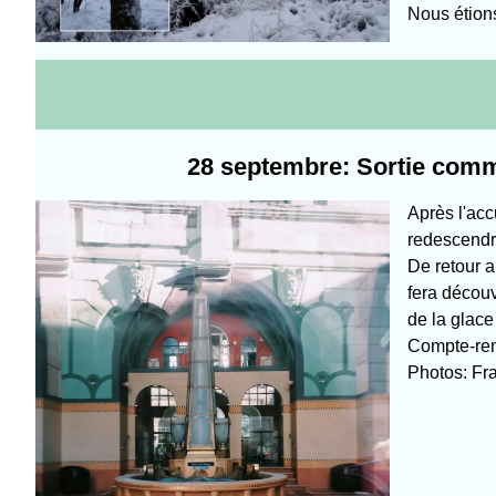
Nous étions
28 septembre: Sortie commu
Après l'acc
redescendre
De retour 
fera découv
de la glace
Compte-ren
Photos: Fra