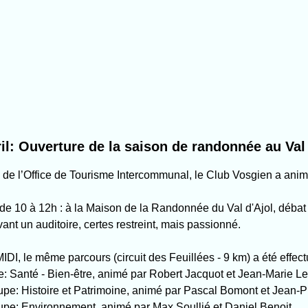
ril: Ouverture de la saison de randonnée au Val 
ive de l’Office de Tourisme Intercommunal, le Club Vosgien a ani
de 10 à 12h : à la Maison de la Randonnée du Val d'Ajol, débat
vant un auditoire, certes restreint, mais passionné.
I, le même parcours (circuit des Feuillées - 9 km) a été effect
e: Santé - Bien-être, animé par Robert Jacquot et Jean-Marie L
upe: Histoire et Patrimoine, animé par Pascal Bomont et Jean-
upe: Environnement, animé par Max Soullié et Daniel Benoit